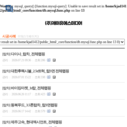
Warning
: mysql_query() [
function.mysql-query
]: Unable to save result set in
/home/kjad141
2/public_html/_core/function/db.mysql.func.php
on line
13
시공사례
0개(1/1페이지)
다이사_탑차_전체랩핑
[탑차]
관리
2026.07.21 09:36
조회 206
|
|
대한후렉시블_2.5t트럭_탑3면 전체랩핑
[탑차]
관리
2026.07.01 15:22
조회 338
|
|
바이킹마켓_1t탑_전체랩핑
[탑차]
관리
2026.06.26 11:17
조회 423
|
|
동북푸드_3.5톤탑차_탑3면랩핑
[탑차]
관리
2026.06.17 14:42
조회 579
|
|
제주고속_현대엑시언트_전체랩핑
[탑차]